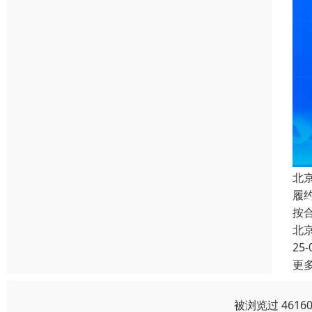
北
履
按
北
25-
更
被浏览过 461