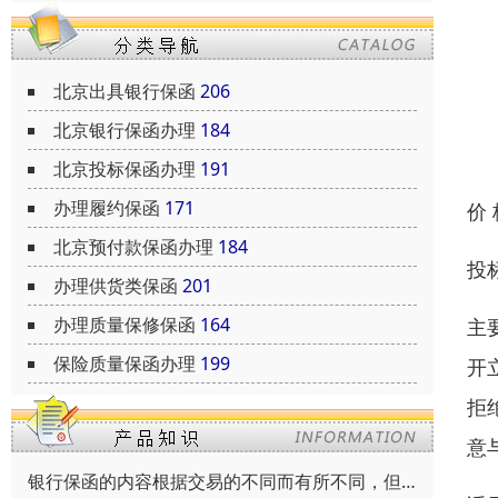
北京出具银行保函
206
北京银行保函办理
184
北京投标保函办理
191
办理履约保函
171
价
北京预付款保函办理
184
投
办理供货类保函
201
办理质量保修保函
164
主
保险质量保函办理
199
开
拒
意
银行保函的内容根据交易的不同而有所不同，但通常包括以下内容