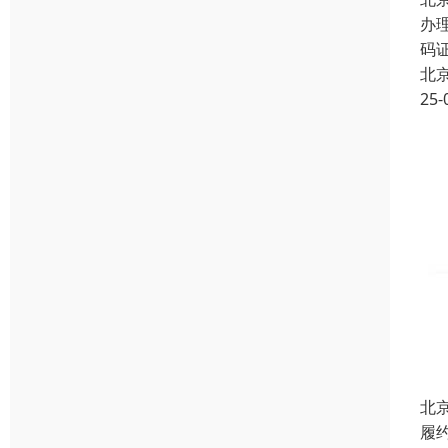
办
码
北
25-
北
履