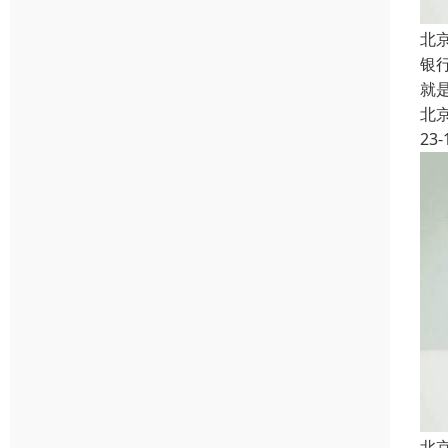
北
银
就
北
23-
北