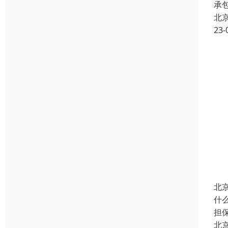
承
北
23-
北
什
担
北