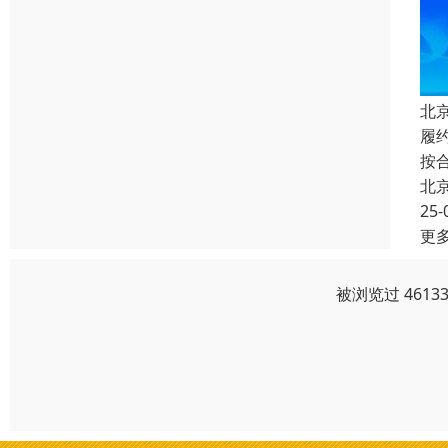
北
履
按
北
25-
更
被浏览过 461