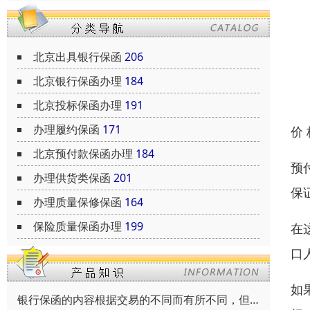
北京出具银行保函
206
北京银行保函办理
184
北京投标保函办理
191
办理履约保函
171
价
北京预付款保函办理
184
预
办理供货类保函
201
保
办理质量保修保函
164
保险质量保函办理
199
在
口
如
银行保函的内容根据交易的不同而有所不同，但通常包括以下内容