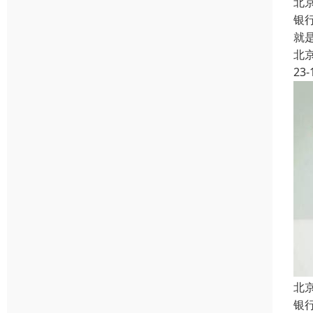
北
银
就
北
23-
北
银