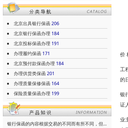
北京出具银行保函
206
北京银行保函办理
184
北京投标保函办理
191
办理履约保函
171
价
北京预付款保函办理
184
工
办理供货类保函
201
的
办理质量保修保函
164
保险质量保函办理
199
银
证
业
银行保函的内容根据交易的不同而有所不同，但通常包括以下内容