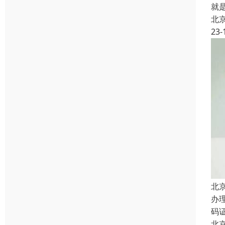
就
北
23-
北
办
码
北