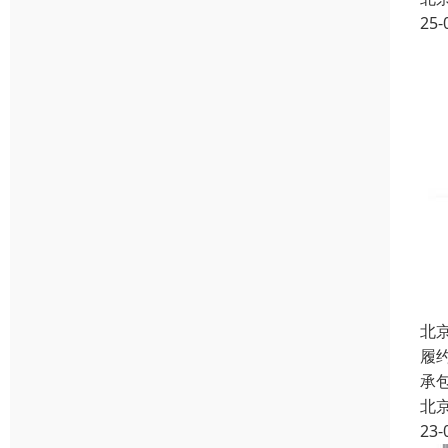
25-
北
履
承
北
23-