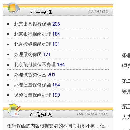
北京出具银行保函
206
北京银行保函办理
184
北京投标保函办理
191
办理履约保函
171
条
北京预付款保函办理
184
理
办理供货类保函
201
第
办理质量保修保函
164
采
保险质量保函办理
199
第
人
银行保函的内容根据交易的不同而有所不同，但通常包括以下内容