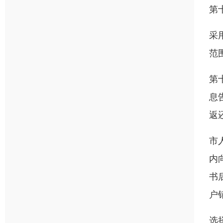
第
采
范
第
息
返
市
内
书
户
选