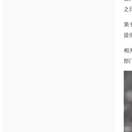
之
第
提
相
部