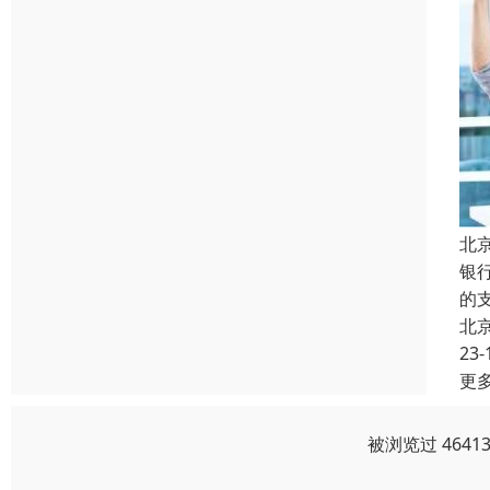
北
银
的
北
23-
更
被浏览过 464