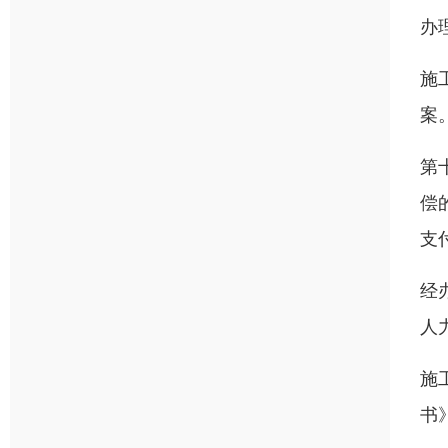
办
施
案
第
偿
支
经
人
施
书