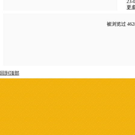
23-0
更
被浏览过 46
回到顶部