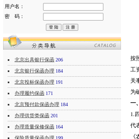
用户名：
密 码：
按
北京出具银行保函
206
工
北京银行保函办理
184
关
北京投标保函办理
191
为
办理履约保函
171
一
北京预付款保函办理
184
1.
办理供货类保函
201
代
办理质量保修保函
164
《
保险质量保函办理
199